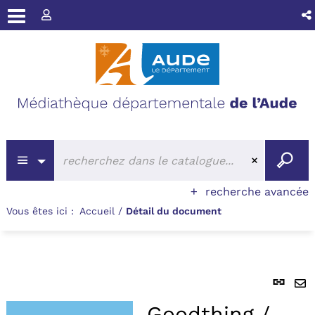
recherche avancée
Vous êtes ici :
Accueil
/
Détail du document
Lie
per
En
(No
Goodthing /
pa