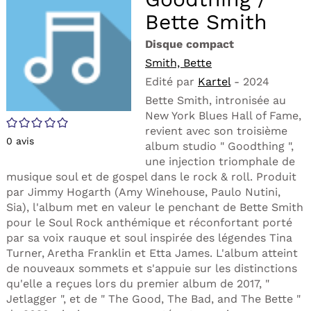
fen
ma
Bette Smith
Disque compact
Smith, Bette
Edité par
Kartel
- 2024
Bette Smith, intronisée au
New York Blues Hall of Fame,
/5
revient avec son troisième
0
avis
album studio " Goodthing ",
une injection triomphale de
musique soul et de gospel dans le rock & roll. Produit
par Jimmy Hogarth (Amy Winehouse, Paulo Nutini,
Sia), l'album met en valeur le penchant de Bette Smith
pour le Soul Rock anthémique et réconfortant porté
par sa voix rauque et soul inspirée des légendes Tina
Turner, Aretha Franklin et Etta James. L'album atteint
de nouveaux sommets et s'appuie sur les distinctions
qu'elle a reçues lors du premier album de 2017, "
Jetlagger ", et de " The Good, The Bad, and The Bette "