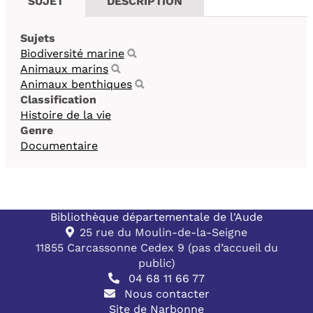
SUJET
DESCRIPTION
Sujets
Biodiversité marine
Animaux marins
Animaux benthiques
Classification
Histoire de la vie
Genre
Documentaire
Bibliothèque départementale de l'Aude
25 rue du Moulin-de-la-Seigne
11855 Carcassonne Cedex 9 (pas d’accueil du
public)
04 68 11 66 77
Nous contacter
Site de Narbonne