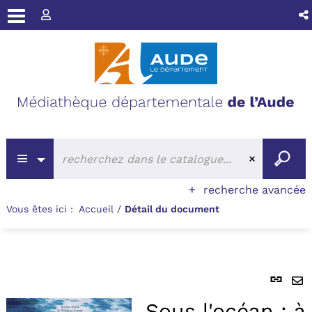
recherche avancée
Vous êtes ici :
Accueil
/
Détail du document
Lie
per
En
(No
Sous l'océan : à
pa