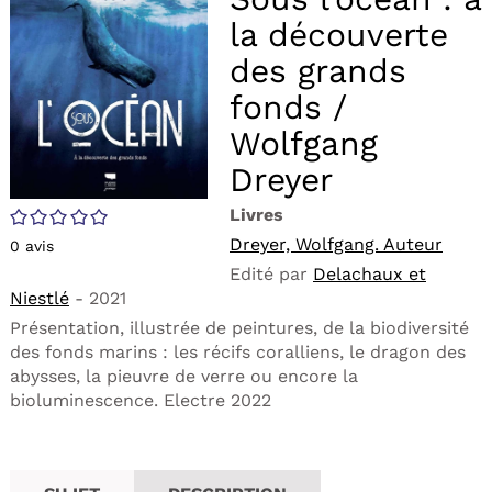
fen
ma
la découverte
des grands
fonds /
Wolfgang
Dreyer
Livres
/5
Dreyer, Wolfgang. Auteur
0
avis
Edité par
Delachaux et
Niestlé
- 2021
Présentation, illustrée de peintures, de la biodiversité
des fonds marins : les récifs coralliens, le dragon des
abysses, la pieuvre de verre ou encore la
bioluminescence. Electre 2022